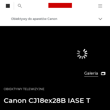
Canon Logo, back to
Obiektywy do aparatów Canon
Przeł
Canon
Galeria

OBIEKTYWY TELEWIZYJNE
Canon
CJ18ex28B IASE T