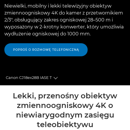
Niewielki, mobilny i lekki telewizyjny obiektyw
zmiennoogniskowy 4K do kamer z przetwornikiem
2/3", obsługujący zakres ogniskowej 28–500 m i
wyposażony w 2-krotny konwerter, który umożliwia
wydłużenie ogniskowej do 1000 mm.
POPROŚ O ROZMOWĘ TELEFONICZNĄ
Canon CJ18ex28B IASE T
Toggle breadcrumbs
Wprowadzenie
Lekki, przenośny obiektyw
zmiennoogniskowy 4K o
Dane techniczne
niewiarygodnym zasięgu
teleobiektywu