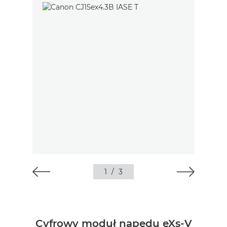
1
/
3
Cyfrowy moduł napędu eXs-V