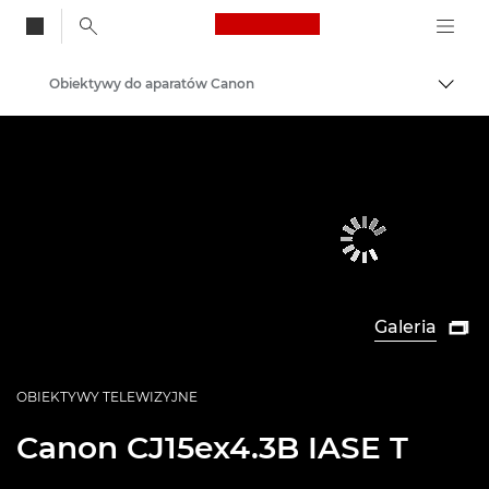
Canon Logo, back to
Obiektywy do aparatów Canon
Przeł
Canon
Galeria

OBIEKTYWY TELEWIZYJNE
Canon
CJ15ex4.3B IASE T