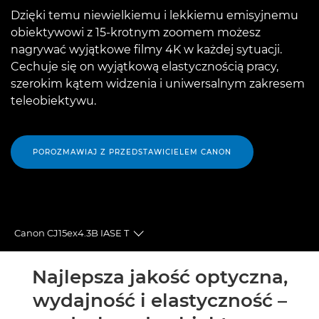
Dzięki temu niewielkiemu i lekkiemu emisyjnemu
obiektywowi z 15-krotnym zoomem możesz
nagrywać wyjątkowe filmy 4K w każdej sytuacji.
Cechuje się on wyjątkową elastycznością pracy,
szerokim kątem widzenia i uniwersalnym zakresem
teleobiektywu.
POROZMAWIAJ Z PRZEDSTAWICIELEM CANON
Canon CJ15ex4.3B IASE T
Toggle breadcrumbs
Wprowadzenie
Najlepsza jakość optyczna,
wydajność i elastyczność –
Dane techniczne