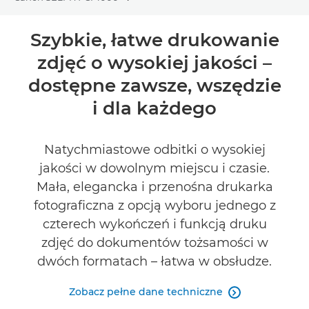
Toggle breadcrumbs
Wprowadzenie
Szybkie, łatwe drukowanie
zdjęć o wysokiej jakości –
Dane techniczne
dostępne zawsze, wszędzie
Recenzje
i dla każdego
Natychmiastowe odbitki o wysokiej
jakości w dowolnym miejscu i czasie.
Mała, elegancka i przenośna drukarka
fotograficzna z opcją wyboru jednego z
czterech wykończeń i funkcją druku
zdjęć do dokumentów tożsamości w
dwóch formatach – łatwa w obsłudze.
Zobacz pełne dane techniczne
