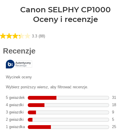
Canon SELPHY CP1000
Oceny i recenzje
3.3
(88)
3.3
na
5
gwiazdek.
88
Recenzji