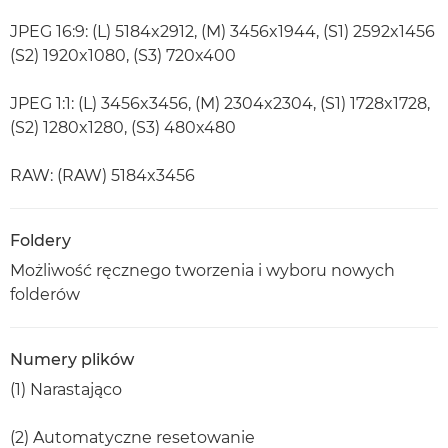
JPEG 16:9: (L) 5184x2912, (M) 3456x1944, (S1) 2592x1456
(S2) 1920x1080, (S3) 720x400
JPEG 1:1: (L) 3456x3456, (M) 2304x2304, (S1) 1728x1728,
(S2) 1280x1280, (S3) 480x480
RAW: (RAW) 5184x3456
Foldery
Możliwość ręcznego tworzenia i wyboru nowych
folderów
Numery plików
(1) Narastająco
(2) Automatyczne resetowanie