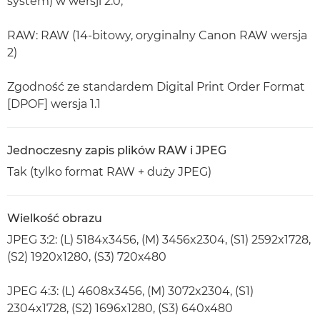
system) w wersji 2.0,
RAW: RAW (14-bitowy, oryginalny Canon RAW wersja
2)
Zgodność ze standardem Digital Print Order Format
[DPOF] wersja 1.1
Jednoczesny zapis plików RAW i JPEG
Tak (tylko format RAW + duży JPEG)
Wielkość obrazu
JPEG 3:2: (L) 5184x3456, (M) 3456x2304, (S1) 2592x1728,
(S2) 1920x1280, (S3) 720x480
JPEG 4:3: (L) 4608x3456, (M) 3072x2304, (S1)
2304x1728, (S2) 1696x1280, (S3) 640x480