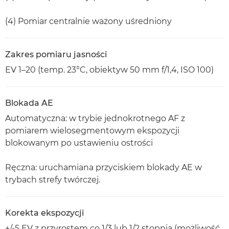
(4) Pomiar centralnie ważony uśredniony
Zakres pomiaru jasności
EV 1–20 (temp. 23°C, obiektyw 50 mm f/1,4, ISO 100)
Blokada AE
Automatyczna: w trybie jednokrotnego AF z
pomiarem wielosegmentowym ekspozycji
blokowanym po ustawieniu ostrości
Ręczna: uruchamiana przyciskiem blokady AE w
trybach strefy twórczej.
Korekta ekspozycji
+/-5 EV z przyrostem co 1/3 lub 1/2 stopnia (możliwość