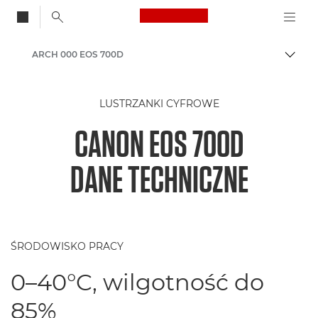
Canon Logo, back to
ARCH 000 EOS 700D
Przeł
Canon
LUSTRZANKI CYFROWE
CANON EOS 700D
DANE TECHNICZNE
ŚRODOWISKO PRACY
0–40°C, wilgotność do
85%