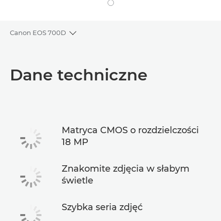
Canon EOS 700D
Toggle breadcrumbs
Wprowadzenie
Dane techniczne
Dane techniczne
Matryca CMOS o rozdzielczości
18 MP
Znakomite zdjęcia w słabym
świetle
Szybka seria zdjęć