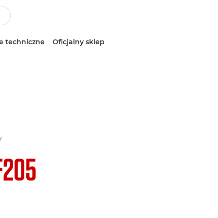
e techniczne
Oficjalny sklep
Y
F205