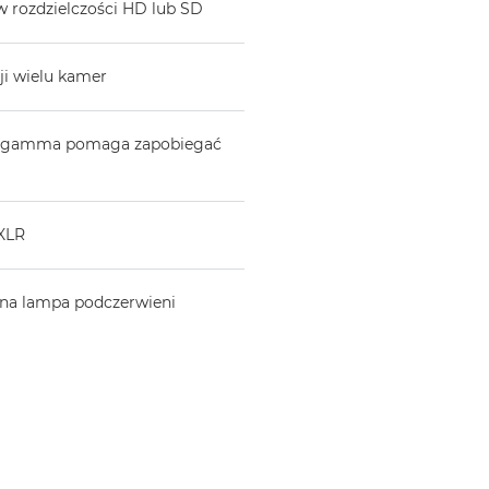
w rozdzielczości HD lub SD
ji wielu kamer
go gamma pomaga zapobiegać
 XLR
na lampa podczerwieni