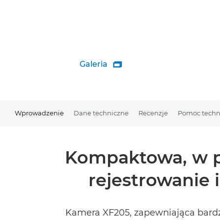
Galeria

Wprowadzenie
Dane techniczne
Recenzje
Pomoc techn
Kompaktowa, w p
rejestrowanie
Kamera XF205, zapewniająca bardzo