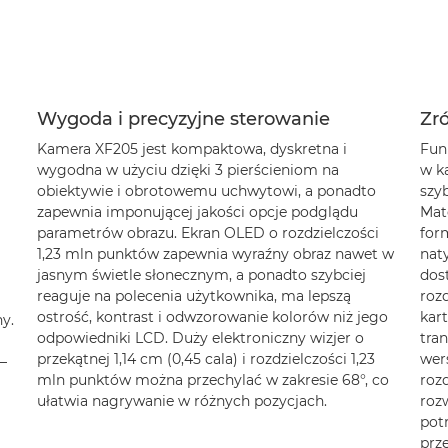
Wygoda i precyzyjne sterowanie
Zr
Kamera XF205 jest kompaktowa, dyskretna i
Fun
wygodna w użyciu dzięki 3 pierścieniom na
w k
obiektywie i obrotowemu uchwytowi, a ponadto
szy
zapewnia imponującej jakości opcje podglądu
Mat
parametrów obrazu. Ekran OLED o rozdzielczości
for
1,23 mln punktów zapewnia wyraźny obraz nawet w
nat
jasnym świetle słonecznym, a ponadto szybciej
dos
reaguje na polecenia użytkownika, ma lepszą
roz
ostrość, kontrast i odwzorowanie kolorów niż jego
kar
ny.
odpowiedniki LCD. Duży elektroniczny wizjer o
tran
przekątnej 1,14 cm (0,45 cala) i rozdzielczości 1,23
wer
—
mln punktów można przechylać w zakresie 68°, co
rozd
ułatwia nagrywanie w różnych pozycjach.
rozw
pot
prze