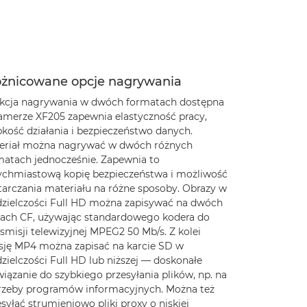
óżnicowane opcje nagrywania
kcja nagrywania w dwóch formatach dostępna
amerze XF205 zapewnia elastyczność pracy,
bkość działania i bezpieczeństwo danych.
eriał można nagrywać w dwóch różnych
matach jednocześnie. Zapewnia to
ychmiastową kopię bezpieczeństwa i możliwość
tarczania materiału na różne sposoby. Obrazy w
dzielczości Full HD można zapisywać na dwóch
tach CF, używając standardowego kodera do
smisji telewizyjnej MPEG2 50 Mb/s. Z kolei
sję MP4 można zapisać na karcie SD w
zielczości Full HD lub niższej — doskonałe
iązanie do szybkiego przesyłania plików, np. na
rzeby programów informacyjnych. Można też
syłać strumieniowo pliki proxy o niskiej