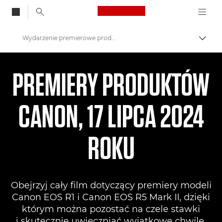
Canon Logo, back to
Wydarzenie premierowe produktu Canon NA ŻYWO
Przeł
Canon
PREMIERY PRODUKTÓW
Warsztaty i wydarzenia fotograficzne
CANON, 17 LIPCA 2024
ROKU
Obejrzyj cały film dotyczący premiery modeli
Canon EOS R1 i Canon EOS R5 Mark II, dzięki
którym można pozostać na czele stawki
i skutecznie uwieczniać wyjątkowe chwile.