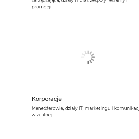
zarządzająca, działy IT oraz zespoły reklamy i
promocji
Korporacje
Menedżerowie, działy IT, marketingu i komunikacj
wizualnej