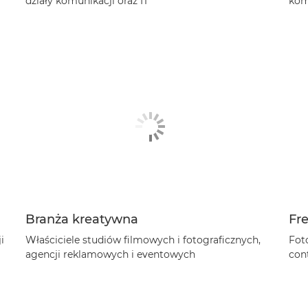
działy komunikacji oraz IT
kom
Branża kreatywna
Fre
i
Właściciele studiów filmowych i fotograficznych,
Foto
agencji reklamowych i eventowych
con