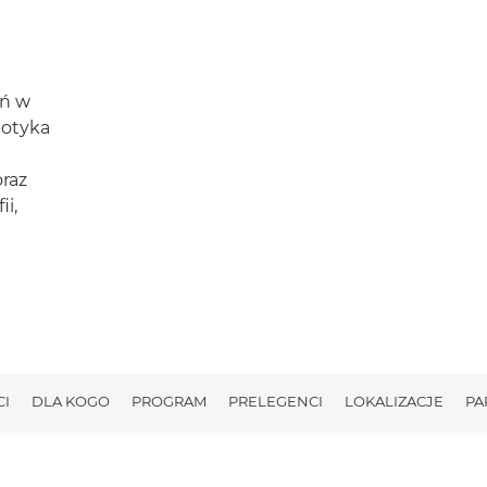
ań w
potyka
oraz
ii,
CI
DLA KOGO
PROGRAM
PRELEGENCI
LOKALIZACJE
PA