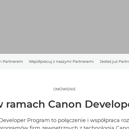
m Partnerem
Współpracuj z naszymi Partnerami
Jesteś już Par
OMÓWIENIE
w ramach Canon Develop
eveloper Program to połączenie i współpraca ro
i programów firm zewnętrznych z technologią Can