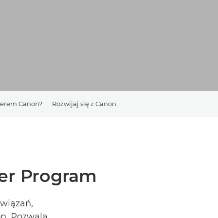
tnerem Canon?
Rozwijaj się z Canon
er Program
związań,
on. Pozwala