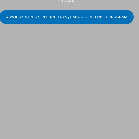
ODWIEDŹ STRONĘ INTERNETOWĄ CANON DEVELOPER PROGRAM