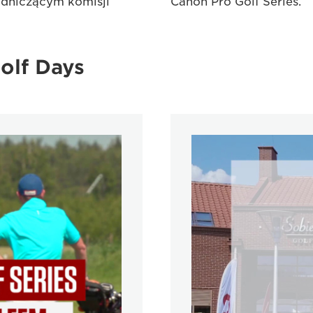
wodniczącym komisji
Canon Pro Golf Series.
olf Days