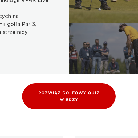
hnologii VPAR Live
cych na
i golfa Par 3,
 strzelnicy
ROZWIĄŻ GOLFOWY QUIZ
WIEDZY