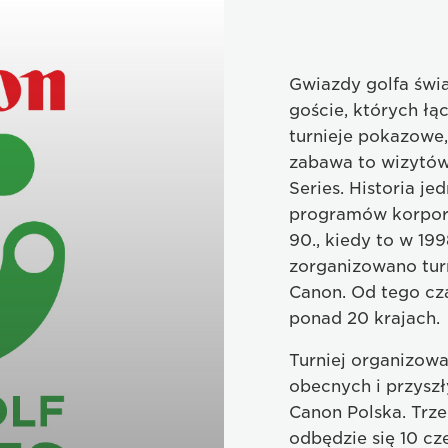
Gwiazdy golfa świ
goście, których łąc
turnieje pokazowe
zabawa to wizytówk
Series. Historia j
programów korpora
90., kiedy to w 199
zorganizowano tur
Canon. Od tego cza
ponad 20 krajach.
Turniej organizowa
obecnych i przyszł
Canon Polska. Trze
odbędzie się 10 cz