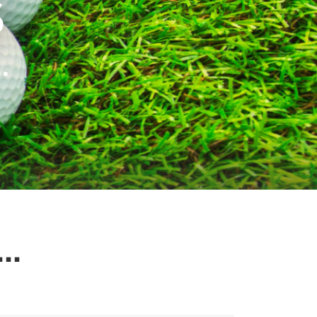
S
.
..