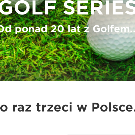
GOLF SERIE
Od ponad 20 lat z Golfem..
o raz trzeci w Polsce.