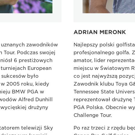
ADRIAN MERONK
 i uznanych zawodników
Najlepszy polski golfis
n Tour. Podczas swojej
profesjonalnego golfa.
niósł 6 prestiżowych
amator, lider reprezenta
 turniejach European
miejscu w Światowym R
h sukcesów było
co jest najwyższą pozyc
w 2005 roku, kiedy
Zawodnik klubu Toya G&
rnieju BMW PGA w
Tennessee State Univers
wodów Alfred Dunhill
reprezentował drużynę 
wycięskiej drużyny
PGA Polska. Obecnie wy
Challenge Tour.
atorem telewizji Sky
Po raz trzeci z rzędu b