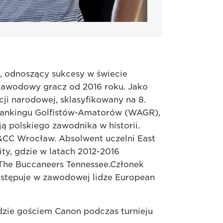
ta, odnoszący sukcesy w świecie
 Zawodowy gracz od 2016 roku. Jako
cji narodowej, sklasyfikowany na 8.
ankingu Golfistów-Amatorów (WAGR),
ją polskiego zawodnika w historii.
CC Wrocław. Absolwent uczelni East
ity, gdzie w latach 2012-2016
The Buccaneers Tennessee.Członek
stępuje w zawodowej lidze European
ędzie gościem Canon podczas turnieju