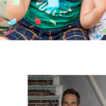
Zobacz
różnicę_01