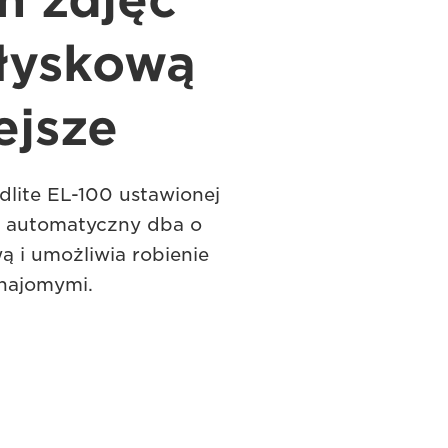
h zdjęć
łyskową
ejsze
dlite EL-100 ustawionej
b automatyczny dba o
ą i umożliwia robienie
znajomymi.