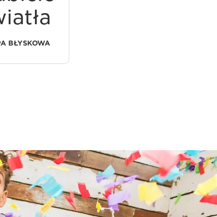
iatła
NADAJNIK/ODBIORNIK
A BŁYSKOWA