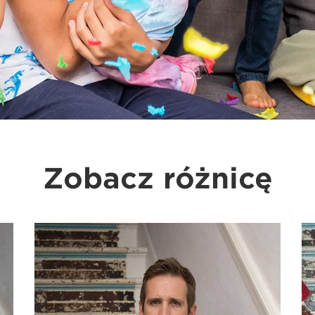
Zobacz różnicę
Zobacz
różnicę_02