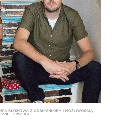
MPA BŁYSKOWA Z ODBŁYŚNIKIEM I MOŻLIWOŚCIĄ
CZNEJ OBSŁUGI