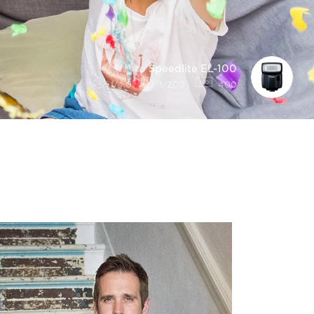
Użyto
Speedlite EL-100
f/4.0
1/200
400
Zobacz
różnicę_03