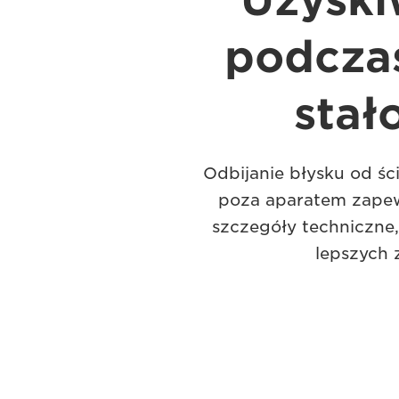
Uzyski
podczas
stał
Odbijanie błysku od śc
poza aparatem zapew
szczegóły techniczne,
lepszych 