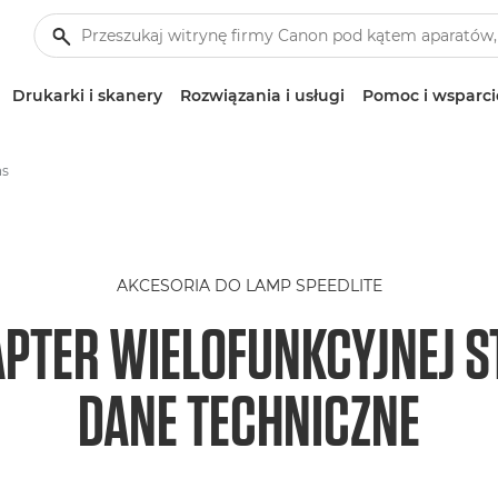
Drukarki i skanery
Rozwiązania i usługi
Pomoc i wsparci
ns
AKCESORIA DO LAMP SPEEDLITE
PTER WIELOFUNKCYJNEJ ST
DANE TECHNICZNE