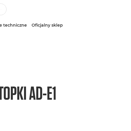
e techniczne
Oficjalny sklep
OPKI AD-E1