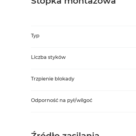
Stopka montażowa
Typ
Liczba styków
Trzpienie blokady
Odporność na pył/wilgoć
Źródło zasilania