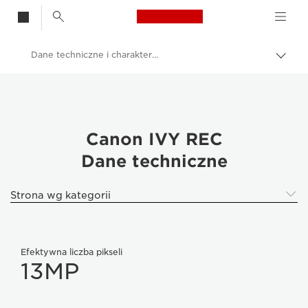
Canon Logo, back t
Dane techniczne i charakterystyka – Canon PowerShot G1 X Mark III
Przeł
ścież
Canon
nawi
Aparaty cyfrowe
Łatwe w obsłudze aparaty
Canon IVY REC
Dane techniczne
Canon IVY REC – kamery
Strona wg kategorii
Efektywna liczba pikseli
13MP