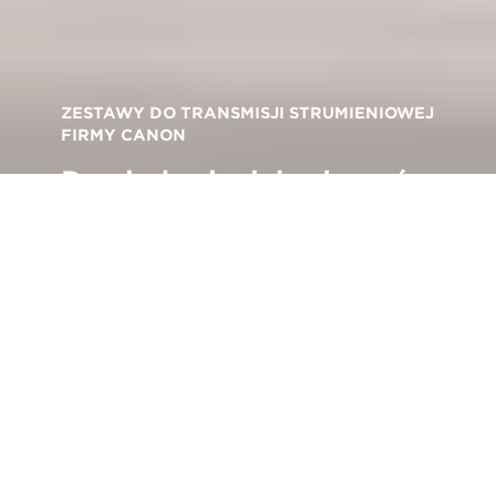
ZESTAWY DO TRANSMISJI STRUMIENIOWEJ
FIRMY CANON
Dowiedz się, jak używać
aparatu Canon jako
kamery internetowej.
Przejdź do oprogramowania EOS Webcam Utility
trzymywanie stałego kontaktu z rodziną,