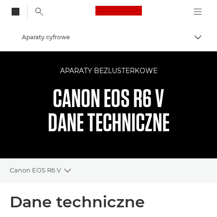
Canon Logo, back to
Aparaty cyfrowe
Przeł
Canon
APARATY BEZLUSTERKOWE
CANON EOS R6 V
DANE TECHNICZNE
Canon EOS R6 V
Toggle breadcrumbs
Wprowadzenie
Dane techniczne