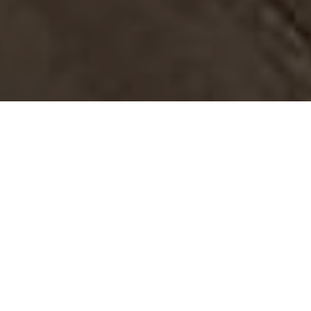
W małych lub średnich firmach o
ograniczonych zasobach kadrowych
lub niewystarczającej wiedzy z zakresu