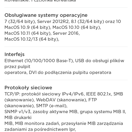
Koreańskie: 1 czcionka koreańska
Obsługiwane systemy operacyjne
7 (32/64 bity), Server 2012R2, 8.1 (32/64 bity) oraz 10
MacOS 10.9 (64 bity), MacOS 10.10 (64 bity),
MacOS 10.11 (64 bity), Server 2016,
MacOS 10.12/13 (64 bity),
Interfejs
Ethernet (10/100/1000 Base-T), USB do obsługi plików
przez pulpit
operatora, DVI do podłączenia pulpitu operatora
Protokoły sieciowe
TCP/IP: protokół sieciowy IPv4/IPv6, IEEE 802.1x, SMB
(skanowanie), WebDAV (skanowanie), FTP
(skanowanie), SMTP (e-mail),
SNMP v1/v3, zasoby aktywne MIB, grupa systemu MIB II,
MIB drukarki
MIB, MIB monitora zadań, przesyłanie MIB zarządzania
zadaniami za pośrednictwem lpr,