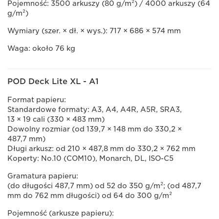
Pojemność: 3500 arkuszy (80 g/m²) / 4000 arkuszy (64
g/m²)
Wymiary (szer. × dł. × wys.): 717 × 686 × 574 mm
Waga: około 76 kg
POD Deck Lite XL - A1
Format papieru:
Standardowe formaty: A3, A4, A4R, A5R, SRA3,
13 × 19 cali (330 × 483 mm)
Dowolny rozmiar (od 139,7 × 148 mm do 330,2 ×
487,7 mm)
Długi arkusz: od 210 × 487,8 mm do 330,2 × 762 mm
Koperty: No.10 (COM10), Monarch, DL, ISO-C5
Gramatura papieru:
(do długości 487,7 mm) od 52 do 350 g/m²; (od 487,7
mm do 762 mm długości) od 64 do 300 g/m²
Pojemność (arkusze papieru):