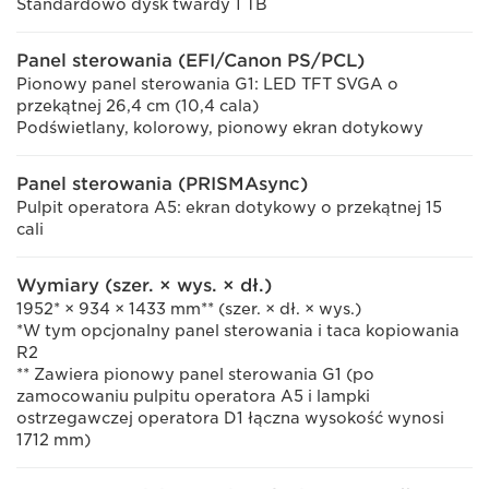
Standardowo dysk twardy 1 TB
Panel sterowania (EFI/Canon PS/PCL)
Pionowy panel sterowania G1: LED TFT SVGA o
przekątnej 26,4 cm (10,4 cala)
Podświetlany, kolorowy, pionowy ekran dotykowy
Panel sterowania (PRISMAsync)
Pulpit operatora A5: ekran dotykowy o przekątnej 15
cali
Wymiary (szer. × wys. × dł.)
1952* × 934 × 1433 mm** (szer. × dł. × wys.)
*W tym opcjonalny panel sterowania i taca kopiowania
R2
** Zawiera pionowy panel sterowania G1 (po
zamocowaniu pulpitu operatora A5 i lampki
ostrzegawczej operatora D1 łączna wysokość wynosi
1712 mm)