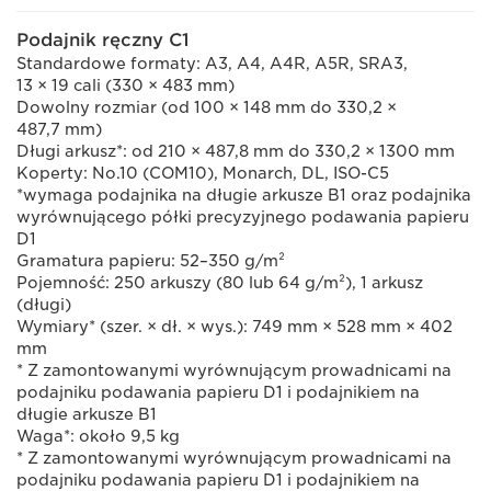
Podajnik ręczny C1
Standardowe formaty: A3, A4, A4R, A5R, SRA3,
13 × 19 cali (330 × 483 mm)
Dowolny rozmiar (od 100 × 148 mm do 330,2 ×
487,7 mm)
Długi arkusz*: od 210 × 487,8 mm do 330,2 × 1300 mm
Koperty: No.10 (COM10), Monarch, DL, ISO-C5
*wymaga podajnika na długie arkusze B1 oraz podajnika
wyrównującego półki precyzyjnego podawania papieru
D1
Gramatura papieru: 52–350 g/m²
Pojemność: 250 arkuszy (80 lub 64 g/m²), 1 arkusz
(długi)
Wymiary* (szer. × dł. × wys.): 749 mm × 528 mm × 402
mm
* Z zamontowanymi wyrównującym prowadnicami na
podajniku podawania papieru D1 i podajnikiem na
długie arkusze B1
Waga*: około 9,5 kg
* Z zamontowanymi wyrównującym prowadnicami na
podajniku podawania papieru D1 i podajnikiem na