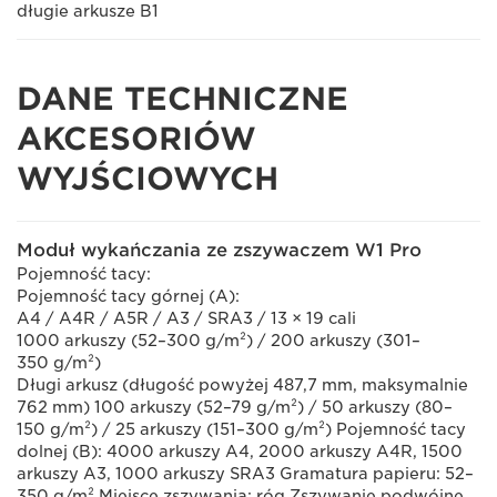
długie arkusze B1
DANE TECHNICZNE
AKCESORIÓW
WYJŚCIOWYCH
Moduł wykańczania ze zszywaczem W1 Pro
Pojemność tacy:
Pojemność tacy górnej (A):
A4 / A4R / A5R / A3 / SRA3 / 13 × 19 cali
1000 arkuszy (52–300 g/m²) / 200 arkuszy (301–
350 g/m²)
Długi arkusz (długość powyżej 487,7 mm, maksymalnie
762 mm) 100 arkuszy (52–79 g/m²) / 50 arkuszy (80–
150 g/m²) / 25 arkuszy (151–300 g/m²) Pojemność tacy
dolnej (B): 4000 arkuszy A4, 2000 arkuszy A4R, 1500
arkuszy A3, 1000 arkuszy SRA3 Gramatura papieru: 52–
350 g/m² Miejsce zszywania: róg Zszywanie podwójne