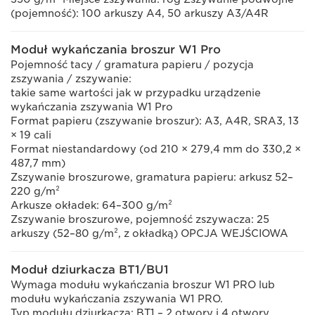
(pojemność): 100 arkuszy A4, 50 arkuszy A3/A4R
Moduł wykańczania broszur W1 Pro
Pojemność tacy / gramatura papieru / pozycja
zszywania / zszywanie:
takie same wartości jak w przypadku urządzenie
wykańczania zszywania W1 Pro
Format papieru (zszywanie broszur): A3, A4R, SRA3, 13
× 19 cali
Format niestandardowy (od 210 × 279,4 mm do 330,2 ×
487,7 mm)
Zszywanie broszurowe, gramatura papieru: arkusz 52–
220 g/m²
Arkusze okładek: 64–300 g/m²
Zszywanie broszurowe, pojemność zszywacza: 25
arkuszy (52–80 g/m², z okładką) OPCJA WEJŚCIOWA
Moduł dziurkacza BT1/BU1
Wymaga modułu wykańczania broszur W1 PRO lub
modułu wykańczania zszywania W1 PRO.
Typ modułu dziurkacza: BT1 – 2 otwory i 4 otwory