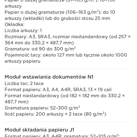
Papier o dużej gramaturze (91–105 g/m²): 10–150
arkuszy
Papier o dużej gramaturze (106–163 g/m²): do 10
arkuszy (wkładki) lub do grubości stosu 25 mm
Okładka:
Liczba arkuszy: 1
Rozmiary: A3, SRA3, rozmiar niestandardowy (od 257 ×
364 mm do 330,2 × 487,7 mm)
Gramatura: od 90 do 300 g/m²
Pojemność tacy: około 127 mm lub łącznie około 1000
arkuszy papieru
Moduł wstawiania dokumentów N1
Liczba tac: 2 tace
Format papieru: A3, A4, A4R, SRA3, 13 × 19 cali
Format niestandardowy (od 182 × 182 mm do 330,2 ×
487,7 mm)
Gramatura papieru: 52–300 g/m²
Ilość papieru: 200 arkuszy × 2 tace (80 g/m²)
Moduł składania papieru J1
Format papieru: A3, A4R; gramatura: 52–105 g/m²;