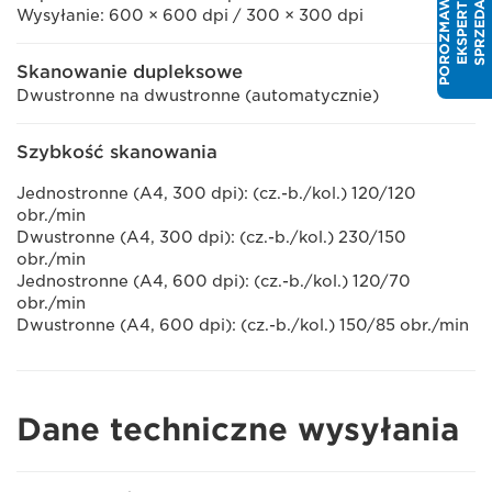
P
O
R
O
Z
M
A
W
I
J
Z
E
K
S
P
E
R
T
E
S
P
R
Z
E
D
A
Ż
Y
A
M
Wysyłanie: 600 × 600 dpi / 300 × 300 dpi
Skanowanie dupleksowe
Dwustronne na dwustronne (automatycznie)
Szybkość skanowania
Jednostronne (A4, 300 dpi): (cz.-b./kol.) 120/120
obr./min
Dwustronne (A4, 300 dpi): (cz.-b./kol.) 230/150
obr./min
Jednostronne (A4, 600 dpi): (cz.-b./kol.) 120/70
obr./min
Dwustronne (A4, 600 dpi): (cz.-b./kol.) 150/85 obr./min
Dane techniczne wysyłania