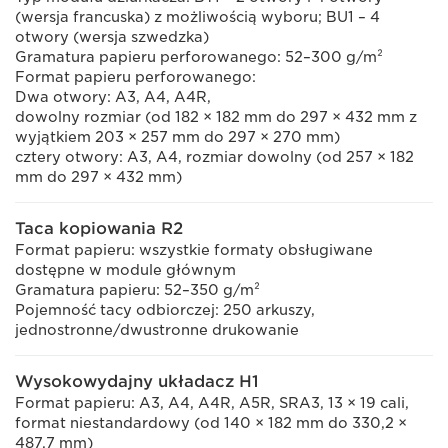
(wersja francuska) z możliwością wyboru; BU1 – 4
otwory (wersja szwedzka)
Gramatura papieru perforowanego: 52–300 g/m²
Format papieru perforowanego:
Dwa otwory: A3, A4, A4R,
dowolny rozmiar (od 182 × 182 mm do 297 × 432 mm z
wyjątkiem 203 × 257 mm do 297 × 270 mm)
cztery otwory: A3, A4, rozmiar dowolny (od 257 × 182
mm do 297 × 432 mm)
Taca kopiowania R2
Format papieru: wszystkie formaty obsługiwane
dostępne w module głównym
Gramatura papieru: 52–350 g/m²
Pojemność tacy odbiorczej: 250 arkuszy,
jednostronne/dwustronne drukowanie
Wysokowydajny układacz H1
Format papieru: A3, A4, A4R, A5R, SRA3, 13 × 19 cali,
format niestandardowy (od 140 × 182 mm do 330,2 ×
487,7 mm)