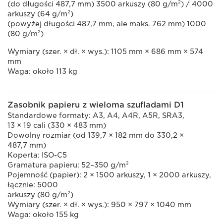
(do długości 487,7 mm) 3500 arkuszy (80 g/m²) / 4000
arkuszy (64 g/m²)
(powyżej długości 487,7 mm, ale maks. 762 mm) 1000
(80 g/m²)
Wymiary (szer. × dł. × wys.): 1105 mm × 686 mm × 574
mm
Waga: około 113 kg
Zasobnik papieru z wieloma szufladami D1
Standardowe formaty: A3, A4, A4R, A5R, SRA3,
13 × 19 cali (330 × 483 mm)
Dowolny rozmiar (od 139,7 × 182 mm do 330,2 ×
487,7 mm)
Koperta: ISO-C5
Gramatura papieru: 52–350 g/m²
Pojemność (papier): 2 × 1500 arkuszy, 1 × 2000 arkuszy,
łącznie: 5000
arkuszy (80 g/m²)
Wymiary (szer. × dł. × wys.): 950 × 797 × 1040 mm
Waga: około 155 kg