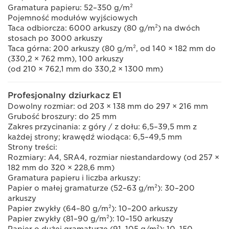
Gramatura papieru: 52–350 g/m²
Pojemność modułów wyjściowych
Taca odbiorcza: 6000 arkuszy (80 g/m²) na dwóch
stosach po 3000 arkuszy
Taca górna: 200 arkuszy (80 g/m², od 140 × 182 mm do
(330,2 × 762 mm), 100 arkuszy
(od 210 × 762,1 mm do 330,2 × 1300 mm)
Profesjonalny dziurkacz E1
Dowolny rozmiar: od 203 × 138 mm do 297 × 216 mm
Grubość broszury: do 25 mm
Zakres przycinania: z góry / z dołu: 6,5–39,5 mm z
każdej strony; krawędź wiodąca: 6,5–49,5 mm
Strony treści:
Rozmiary: A4, SRA4, rozmiar niestandardowy (od 257 ×
182 mm do 320 × 228,6 mm)
Gramatura papieru i liczba arkuszy:
Papier o małej gramaturze (52–63 g/m²): 30–200
arkuszy
Papier zwykły (64–80 g/m²): 10–200 arkuszy
Papier zwykły (81–90 g/m²): 10–150 arkuszy