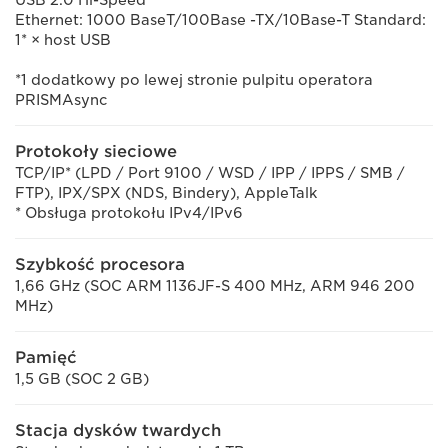
USB 2.0 Hi-Speed
Ethernet: 1000 BaseT/100Base -TX/10Base-T Standard:
1* × host USB
*1 dodatkowy po lewej stronie pulpitu operatora
PRISMAsync
Protokoły sieciowe
TCP/IP* (LPD / Port 9100 / WSD / IPP / IPPS / SMB /
FTP), IPX/SPX (NDS, Bindery), AppleTalk
* Obsługa protokołu IPv4/IPv6
Szybkość procesora
1,66 GHz (SOC ARM 1136JF-S 400 MHz, ARM 946 200
MHz)
Pamięć
1,5 GB (SOC 2 GB)
Stacja dysków twardych