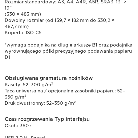
Rozmiar standardowy: A3, A4, A4R, A5R, SRA3, 13” ×
19”
(330 × 483 mm)
Dowolny rozmiar (od 139,7 × 182 mm do 330,2 ×
487,7 mm)
Koperta: ISO-C5
*wymaga podajnika na długie arkusze B1 oraz podajnika
wyrównującego półki precyzyjnego podawania papieru
D1
Obsługiwana gramatura nośników
Kasety: 52–300 g/m²
Taca uniwersalna / opcjonalne zasobniki papieru: 52–
350 g/m²
Druk dwustronny: 52–350 g/m²
Czas rozgrzewania Typ interfejsu
Około 360 s