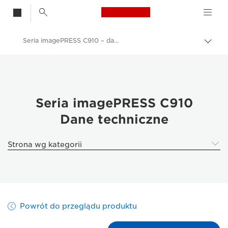
Canon Logo, back t
Seria imagePRESS C910 – dane techniczne
Przeł
Canon
Rozwiązania i usługi
Produkty dla biznesu
Seria imagePRESS C910
Dane techniczne
Druk produkcyjny
Seria imagePRESS C910
Strona wg kategorii
Powrót do przeglądu produktu