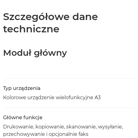
Dane techniczne
Szczegółowe dane
techniczne
Pomoc techniczna
Pobierz plik PDF
Moduł główny
Typ urządzenia
Kolorowe urządzenie wielofunkcyjne A3
Główne funkcje
Drukowanie, kopiowanie, skanowanie, wysyłanie,
przechowywanie i opcjonalnie faks