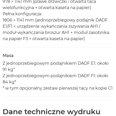
978 × 1141 mm (prawe drzwiczki i otwarta taca
wielofunkcyjna + otwarta kaseta na papier)
Pełna konfiguracja:
1806 × 1141 mm (jednoprzebiegowy podajnik DADF
E1/F1 + urządzenie wykańczania zszywania AH1 /
moduł wykańczania broszur AH1 + moduł zasobnika
na papier F3 + otwarta kaseta na papier)
Masa
Z jednoprzebiegowym podajnikiem DADF E1: około
91 kg*
Z jednoprzebiegowym podajnikiem DADF F1: około
84 kg*
* w tym opcjonalny zestaw pierwszej tacy na kopie C1
Dane techniczne wydruku