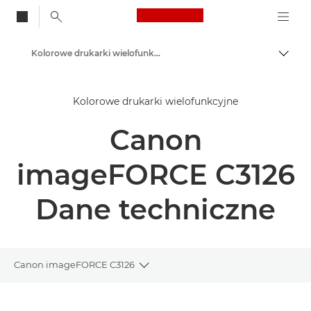
Canon Logo, back to
Kolorowe drukarki wielofunkcyjne
Przeł
Canon
Kolorowe drukarki wielofunkcyjne
Rozwiązania i usługi
Canon
Produkty dla biznesu
Drukarki i faksy dla biznesu
imageFORCE C3126
Drukarki wielofunkcyjne – urządzenia wielofunkcyjne
Dane techniczne
Canon imageFORCE C3126
Toggle breadcrumbs
Wprowadzenie