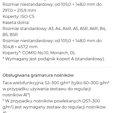
Rozmiar niestandardowy: od 105,0 × 148,0 mm do
297,0 × 215,9 mm
Koperty: ISO-C5
Kaseta dolna:
Rozmiar standardowy: A3, A4, A4R, A5, A5R, A6R, B4,
B5, B5R
Rozmiar niestandardowy: od 105,0 × 148,0 mm do
304,8 × 457,2 mm
Koperty*: COM10 No.10, Monarch, DL
* Wymagany jest podajnik kopert A (standardowy).
Obsługiwana gramatura nośników
Taca wielofunkcyjna: 52–300 g/m² (tylko 60–300 g/m²
w przypadku używania zestawu do regulacji
nośników A1*)
* W przypadku nośników powlekanych (257–300
g/m²) jest wymagany zestaw do regulacji nośników