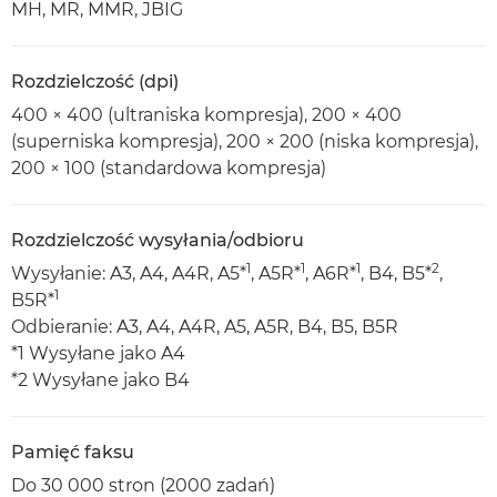
MH, MR, MMR, JBIG
Rozdzielczość (dpi)
400 × 400 (ultraniska kompresja), 200 × 400
(superniska kompresja), 200 × 200 (niska kompresja),
200 × 100 (standardowa kompresja)
Rozdzielczość wysyłania/odbioru
1
1
1
2
Wysyłanie: A3, A4, A4R, A5*
, A5R*
, A6R*
, B4, B5*
,
1
B5R*
Odbieranie: A3, A4, A4R, A5, A5R, B4, B5, B5R
*1 Wysyłane jako A4
*2 Wysyłane jako B4
Pamięć faksu
Do 30 000 stron (2000 zadań)