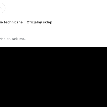
e techniczne
Oficjalny sklep
Wielofunkcyjne drukarki monochromatyczne