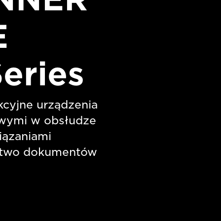
E
Series
kcyjne urządzenia
wymi w obsłudze
iązaniami
stwo dokumentów