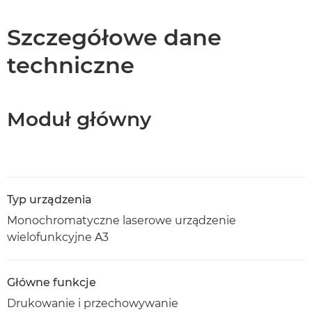
Dane techniczne
Szczegółowe dane
techniczne
Pomoc techniczna
Pobierz plik PDF
Moduł główny
Typ urządzenia
Monochromatyczne laserowe urządzenie
wielofunkcyjne A3
Główne funkcje
Drukowanie i przechowywanie