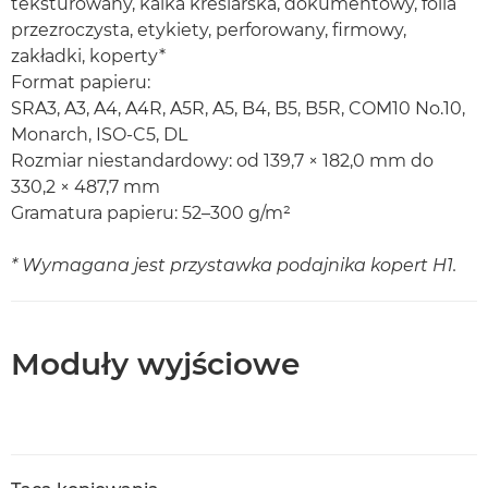
teksturowany, kalka kreślarska, dokumentowy, folia
przezroczysta, etykiety, perforowany, firmowy,
zakładki, koperty*
Format papieru:
SRA3, A3, A4, A4R, A5R, A5, B4, B5, B5R, COM10 No.10,
Monarch, ISO-C5, DL
Rozmiar niestandardowy: od 139,7 × 182,0 mm do
330,2 × 487,7 mm
Gramatura papieru: 52–300 g/m²
* Wymagana jest przystawka podajnika kopert H1.
Moduły wyjściowe