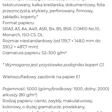
teksturowany, kalka kreślarska, dokumentowy, folia
przezroczysta, etykiety, perforowany, firmowy,
zakładki, koperty*
Format papieru:
SRA3, A3, A4, A4R, A5R, B4, B5, B5R, COM10 No.10,
Monarch, ISO-C5, DL
Rozmiar niestandardowy (od 139,7 × 148,0 mm do
330,2 × 487,7 mm)
Gramatura papieru: 52–300 g/m²
* Wymagana jest przystawka podajnika kopert G1.
Wieloszufladowy zasobnik na papier E1
Pojemność: 5000 (górny/środkowy: 1500, dolny: 2000)
arkuszy (80 g/m²)
Rodzaj papieru: cienki, zwykły, makulaturowy,
kolorowy, o dużej gramaturze, powlekany,