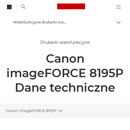
Canon Logo, back to
Wielofunkcyjne drukarki monochromatyczne
Przeł
Canon
Drukarki wielofunkcyjne
Rozwiązania i usługi
Canon
Produkty dla biznesu
Drukarki i faksy dla biznesu
imageFORCE 8195P
Drukarki wielofunkcyjne – urządzenia wielofunkcyjne
Dane techniczne
Canon imageFORCE 8195P
Toggle breadcrumbs
Wprowadzenie