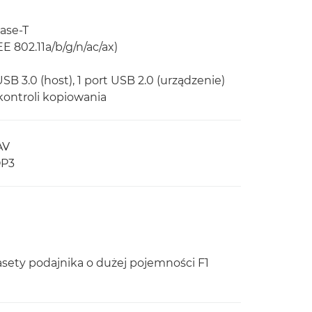
ase-T
 802.11a/b/g/n/ac/ax)
USB 3.0 (host), 1 port USB 2.0 (urządzenie)
 kontroli kopiowania
AV
OP3
sety podajnika o dużej pojemności F1