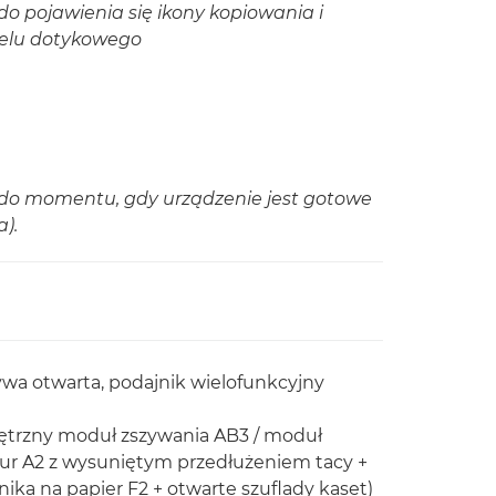
do pojawienia się ikony kopiowania i
nelu dotykowego
a do momentu, gdy urządzenie jest gotowe
).
wa otwarta, podajnik wielofunkcyjny
nętrzny moduł zszywania AB3 / moduł
zur A2 z wysuniętym przedłużeniem tacy +
ika na papier F2 + otwarte szuflady kaset)