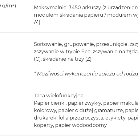
0 g/m²)
Maksymalnie: 3450 arkuszy (z urządzenie
modułem składania papieru / modułem wyka
A1)
Sortowanie, grupowanie, przesunięcie, zs
zszywanie w trybie Eco, zszywanie na żądani
(C), składanie na trzy (Z)
* Możliwości wykańczania zależą od rod
Taca wielofunkcyjna:
Papier cienki, papier zwykły, papier makul
kolorowy, papier o dużej gramaturze, papie
drukarek, folia przezroczysta, etykiety, pa
koperty, papier wodoodporny