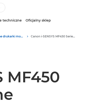
e techniczne
Oficjalny sklep
Wielofunkcyjne drukarki monochromatyczne
Canon i-SENSYS MF450 Series - Multifunction Printers
S MF450
ne