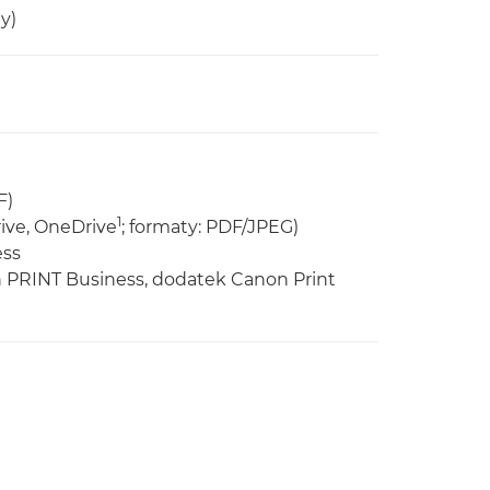
y)
F)
1
ive, OneDrive
; formaty: PDF/JPEG)
ess
on PRINT Business, dodatek Canon Print