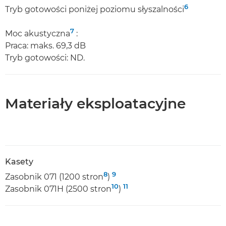
6
Tryb gotowości poniżej poziomu słyszalności
7
Moc akustyczna
:
Praca: maks. 69,3 dB
Tryb gotowości: ND.
Materiały eksploatacyjne
Kasety
8
9
Zasobnik 071 (1200 stron
)
10
11
Zasobnik 071H (2500 stron
)