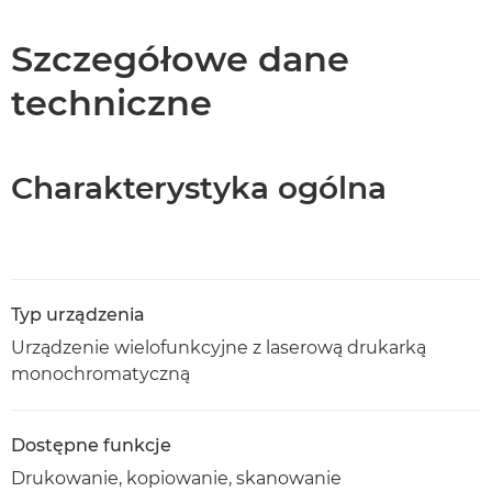
Dane techniczne
Szczegółowe dane
techniczne
Pomoc techniczna
Pobierz plik PDF
Charakterystyka ogólna
Typ urządzenia
Urządzenie wielofunkcyjne z laserową drukarką
monochromatyczną
Dostępne funkcje
Drukowanie, kopiowanie, skanowanie