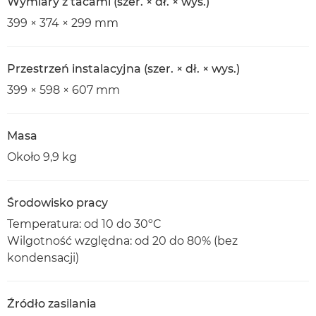
Wymiary z tacami (szer. × dł. × wys.)
399 × 374 × 299 mm
Przestrzeń instalacyjna (szer. × dł. × wys.)
399 × 598 × 607 mm
Masa
Około 9,9 kg
Środowisko pracy
Temperatura: od 10 do 30ºC
Wilgotność względna: od 20 do 80% (bez
kondensacji)
Źródło zasilania