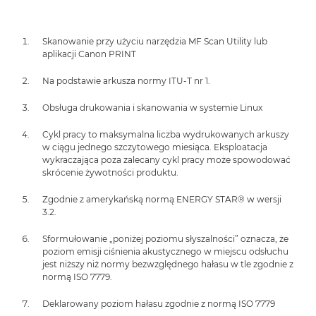
Skanowanie przy użyciu narzędzia MF Scan Utility lub
aplikacji Canon PRINT
Na podstawie arkusza normy ITU-T nr 1.
Obsługa drukowania i skanowania w systemie Linux
Cykl pracy to maksymalna liczba wydrukowanych arkuszy
w ciągu jednego szczytowego miesiąca. Eksploatacja
wykraczająca poza zalecany cykl pracy może spowodować
skrócenie żywotności produktu.
Zgodnie z amerykańską normą ENERGY STAR® w wersji
3.2.
Sformułowanie „poniżej poziomu słyszalności” oznacza, że
poziom emisji ciśnienia akustycznego w miejscu odsłuchu
jest niższy niż normy bezwzględnego hałasu w tle zgodnie z
normą ISO 7779.
Deklarowany poziom hałasu zgodnie z normą ISO 7779