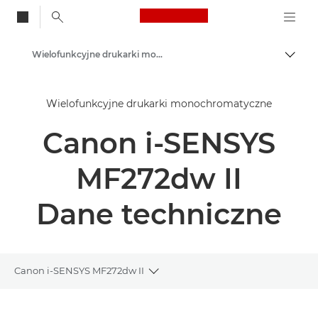
Canon Logo, back to
Wielofunkcyjne drukarki monochromatyczne
Przeł
Canon
Wielofunkcyjne drukarki monochromatyczne
Rozwiązania i usługi
Canon i-SENSYS
Produkty dla biznesu
Drukarki i faksy dla biznesu
MF272dw II
Drukarki wielofunkcyjne – urządzenia wielofunkcyjne
Dane techniczne
Canon i-SENSYS MF272dw II
Toggle breadcrumbs
Wprowadzenie