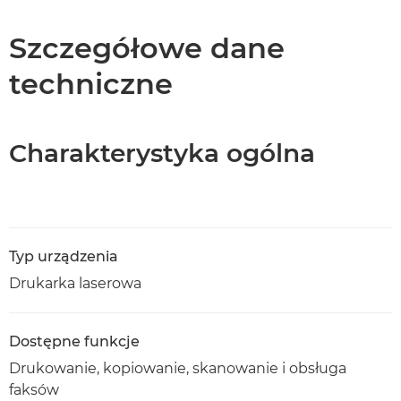
Dane techniczne
Szczegółowe dane
techniczne
Pomoc techniczna
Pobierz plik PDF
Charakterystyka ogólna
Typ urządzenia
Drukarka laserowa
Dostępne funkcje
Drukowanie, kopiowanie, skanowanie i obsługa
faksów