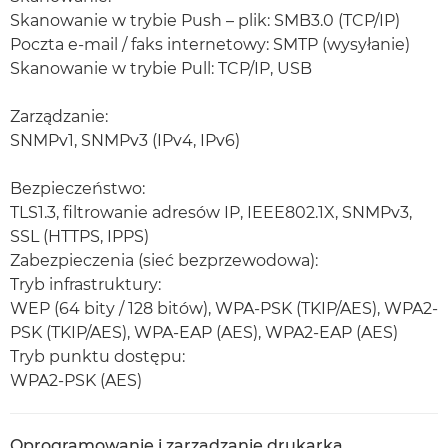
Skanowanie w trybie Push – plik: SMB3.0 (TCP/IP)
Poczta e-mail / faks internetowy: SMTP (wysyłanie)
Skanowanie w trybie Pull: TCP/IP, USB
Zarządzanie:
SNMPv1, SNMPv3 (IPv4, IPv6)
Bezpieczeństwo:
TLS1.3, filtrowanie adresów IP, IEEE802.1X, SNMPv3,
SSL (HTTPS, IPPS)
Zabezpieczenia (sieć bezprzewodowa):
Tryb infrastruktury:
WEP (64 bity / 128 bitów), WPA-PSK (TKIP/AES), WPA2-
PSK (TKIP/AES), WPA-EAP (AES), WPA2-EAP (AES)
Tryb punktu dostępu:
WPA2-PSK (AES)
Oprogramowanie i zarządzanie drukarką