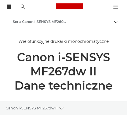
Canon Logo, back to
Seria Canon i-SENSYS MF260 II – drukarki wielofunkcyjne
Przeł
Canon
Wielofunkcyjne drukarki monochromatyczne
Rozwiązania i usługi
Canon i-SENSYS
Produkty dla biznesu
Drukarki i faksy dla biznesu
MF267dw II
Drukarki wielofunkcyjne – urządzenia wielofunkcyjne
Dane techniczne
Wielofunkcyjne drukarki monochromatyczne
Canon i-SENSYS MF267dw II
Toggle breadcrumbs
Wprowadzenie