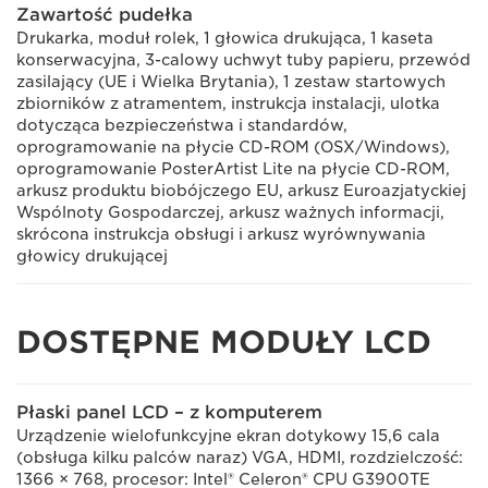
Zawartość pudełka
Drukarka, moduł rolek, 1 głowica drukująca, 1 kaseta
konserwacyjna, 3-calowy uchwyt tuby papieru, przewód
zasilający (UE i Wielka Brytania), 1 zestaw startowych
zbiorników z atramentem, instrukcja instalacji, ulotka
dotycząca bezpieczeństwa i standardów,
oprogramowanie na płycie CD-ROM (OSX/Windows),
oprogramowanie PosterArtist Lite na płycie CD-ROM,
arkusz produktu biobójczego EU, arkusz Euroazjatyckiej
Wspólnoty Gospodarczej, arkusz ważnych informacji,
skrócona instrukcja obsługi i arkusz wyrównywania
głowicy drukującej
DOSTĘPNE MODUŁY LCD
Płaski panel LCD – z komputerem
Urządzenie wielofunkcyjne ekran dotykowy 15,6 cala
(obsługa kilku palców naraz) VGA, HDMI, rozdzielczość:
1366 × 768, procesor: Intel® Celeron® CPU G3900TE