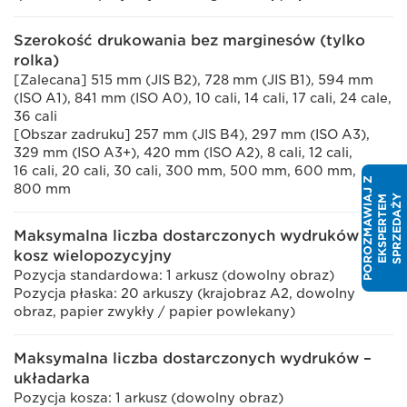
Szerokość drukowania bez marginesów (tylko
rolka)
[Zalecana] 515 mm (JIS B2), 728 mm (JIS B1), 594 mm
(ISO A1), 841 mm (ISO A0), 10 cali, 14 cali, 17 cali, 24 cale,
36 cali
[Obszar zadruku] 257 mm (JIS B4), 297 mm (ISO A3),
329 mm (ISO A3+), 420 mm (ISO A2), 8 cali, 12 cali,
16 cali, 20 cali, 30 cali, 300 mm, 500 mm, 600 mm,
P
O
R
O
Z
M
A
W
I
J
Z
E
K
S
P
E
R
T
E
S
P
R
Z
E
D
A
Ż
800 mm
Y
A
M
Maksymalna liczba dostarczonych wydruków –
kosz wielopozycyjny
Pozycja standardowa: 1 arkusz (dowolny obraz)
Pozycja płaska: 20 arkuszy (krajobraz A2, dowolny
obraz, papier zwykły / papier powlekany)
Maksymalna liczba dostarczonych wydruków –
układarka
Pozycja kosza: 1 arkusz (dowolny obraz)