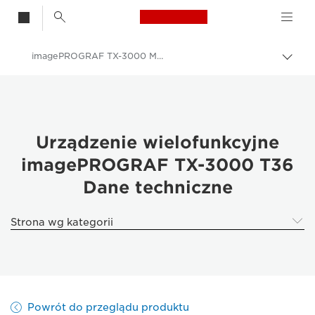
Canon Logo, back t
imagePROGRAF TX-3000 MFP T36
Przeł
Canon
Rozwiązania i usługi
Produkty dla biznesu
Urządzenie wielofunkcyjne
imagePROGRAF TX-3000 T36
High-Quality Large Format Printers for CAD/GIS and Stunning Graphics
Dane techniczne
imagePROGRAF TX-3000 MFP T36: bardzo wydajne drukowanie
Strona wg kategorii
Powrót do przeglądu produktu