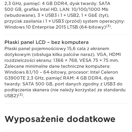
2,3 GHz, pamięć: 4 GB DDR4, dysk twardy: SATA
500 GB, grafika Intel HD, LAN: 10/100/1000 Mb
(wbudowane), 3 × USB3 i 1 × USB2, 1 × GbE (tył),
przycisk zasilania i 1 × USB3 (przód) system operacyjny:
(3)
Windows 10 Enterprise 2015 LTSB (64-bitowy)
.
Płaski panel LCD – bez komputera
Płaski panel pojemnościowy 15,6 cala z ekranem
dotykowym (obsługa kilku palców naraz). VGA, HDMI
rozdzielczości ekranu: 1366 × 768, VESA 75 × 75 mm.
Zalecane minimalne dane techniczne komputera:
Windows 8.1/10 – 64-bitowy, procesor: Intel Celeron
G3900TE 2,3 GHz, pamięć RAM: 4 GB DDR4, dysk
twardy: SATA 500 GB, port danych zgodny z USB3 do
podłączenia skanera (nie należy korzystać ze standardu
(3)
USB2)
.
Wyposażenie dodatkowe