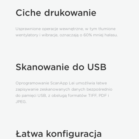
Ciche drukowanie
Usprawnione operacje wewnętrzne, w tym tłumione
wentylatory i wibracje, oznaczają o 60% mniej hałasu.
Skanowanie do USB
Oprogramowanie ScanApp Lei umożliwia łatwe
zapisywanie zeskanowanych danych bezpośrednio
do pamięci USB, z obsługą formatów TIFF, PDF i
JPEG.
Łatwa konfiguracja