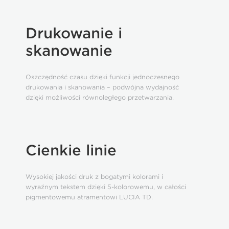
Drukowanie i
skanowanie
Oszczędność czasu dzięki funkcji jednoczesnego
drukowania i skanowania – podwójna wydajność
dzięki możliwości równoległego przetwarzania.
Cienkie linie
Wysokiej jakości druk z bogatymi kolorami i
wyraźnym tekstem dzięki 5-kolorowemu, w całości
pigmentowemu atramentowi LUCIA TD.