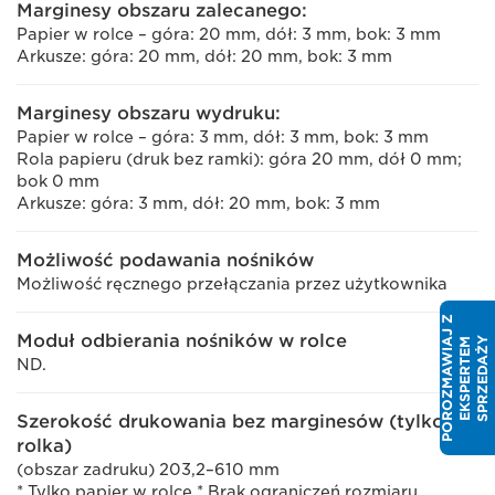
Marginesy obszaru zalecanego:
Papier w rolce – góra: 20 mm, dół: 3 mm, bok: 3 mm
Arkusze: góra: 20 mm, dół: 20 mm, bok: 3 mm
Marginesy obszaru wydruku:
Papier w rolce – góra: 3 mm, dół: 3 mm, bok: 3 mm
Rola papieru (druk bez ramki): góra 20 mm, dół 0 mm;
bok 0 mm
Arkusze: góra: 3 mm, dół: 20 mm, bok: 3 mm
Możliwość podawania nośników
Możliwość ręcznego przełączania przez użytkownika
P
O
R
O
Z
M
A
W
I
J
Z
E
K
S
P
E
R
T
E
S
P
R
Z
E
D
A
Ż
Moduł odbierania nośników w rolce
Y
A
M
ND.
Szerokość drukowania bez marginesów (tylko
rolka)
(obszar zadruku) 203,2–610 mm
* Tylko papier w rolce * Brak ograniczeń rozmiaru