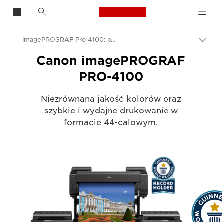
Canon Logo, back t
imagePROGRAF Pro 4100: profesjonalny druk wielkoformatowy
Przeł
Canon
Canon imagePROGRAF
PRO-4100
Rozwiązania i usługi
Produkty dla biznesu
Niezrównana jakość kolorów oraz
szybkie i wydajne drukowanie w
High-Quality Large Format Printers for CAD/GIS and Stunning Graphics
formacie 44-calowym.