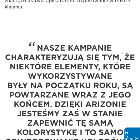
znacząco ułatwia aplikatorom ich pasowanie w trakcie
klejenia.
NASZE KAMPANIE
CHARAKTERYZUJĄ SIĘ TYM, ŻE
NIEKTÓRE ELEMENTY, KTÓRE
WYKORZYSTYWANE
BYŁY NA POCZĄTKU ROKU, SĄ
POWTARZANE WRAZ Z JEGO
KOŃCEM. DZIĘKI ARIZONIE
JESTEŚMY ZAŚ W STANIE
ZAPEWNIĆ TĘ SAMĄ
KOLORYSTYKĘ I TO SAMO