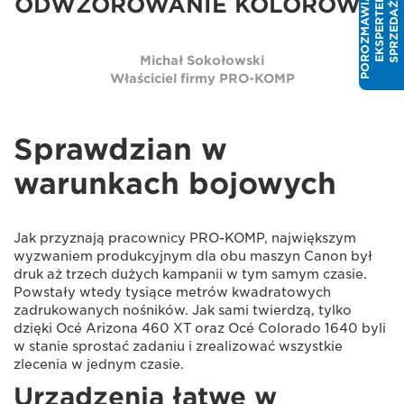
P
O
R
O
Z
M
A
W
I
J
Z
E
K
S
P
E
R
T
E
S
P
R
Z
E
D
A
Ż
Y
A
M
ODWZOROWANIE KOLORÓW.
Michał Sokołowski
Właściciel firmy PRO-KOMP
Sprawdzian w
warunkach bojowych
Jak przyznają pracownicy PRO-KOMP, największym
wyzwaniem produkcyjnym dla obu maszyn Canon był
druk aż trzech dużych kampanii w tym samym czasie.
Powstały wtedy tysiące metrów kwadratowych
zadrukowanych nośników. Jak sami twierdzą, tylko
dzięki Océ Arizona 460 XT oraz Océ Colorado 1640 byli
w stanie sprostać zadaniu i zrealizować wszystkie
zlecenia w jednym czasie.
Urządzenia łatwe w