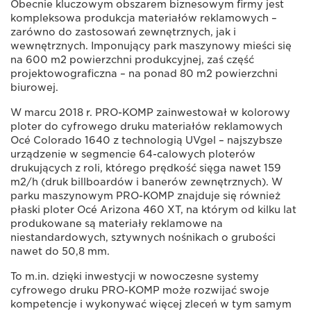
Obecnie kluczowym obszarem biznesowym firmy jest
kompleksowa produkcja materiałów reklamowych –
zarówno do zastosowań zewnętrznych, jak i
wewnętrznych. Imponujący park maszynowy mieści się
na 600 m2 powierzchni produkcyjnej, zaś część
projektowograficzna – na ponad 80 m2 powierzchni
biurowej.
W marcu 2018 r. PRO-KOMP zainwestował w kolorowy
ploter do cyfrowego druku materiałów reklamowych
Océ Colorado 1640 z technologią UVgel – najszybsze
urządzenie w segmencie 64-calowych ploterów
drukujących z roli, którego prędkość sięga nawet 159
m2/h (druk billboardów i banerów zewnętrznych). W
parku maszynowym PRO-KOMP znajduje się również
płaski ploter Océ Arizona 460 XT, na którym od kilku lat
produkowane są materiały reklamowe na
niestandardowych, sztywnych nośnikach o grubości
nawet do 50,8 mm.
To m.in. dzięki inwestycji w nowoczesne systemy
cyfrowego druku PRO-KOMP może rozwijać swoje
kompetencje i wykonywać więcej zleceń w tym samym