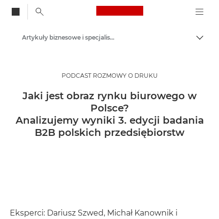
Canon Logo, back to
Artykuły biznesowe i specjalistyczne
Przeł
Canon
Rozwiązania i usługi
PODCAST ROZMOWY O DRUKU
Baza wiedzy
Jaki jest obraz rynku biurowego w
Polsce?
Analizujemy wyniki 3. edycji badania
B2B polskich przedsiębiorstw
Eksperci: Dariusz Szwed, Michał Kanownik i