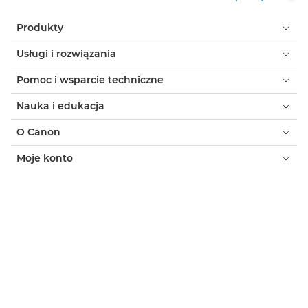
Produkty
Usługi i rozwiązania
Pomoc i wsparcie techniczne
Nauka i edukacja
O Canon
Moje konto
Warunki korzystania z witryny
Informacja o plikach cookie
Ułatwianie dostępu
Ochrona prywatności
Oficjalny sklep Canon
Klient indywidualny: gdzie kupić
Gdzie kupić - B2B
Ustawienia plików cookie
Canon Poland