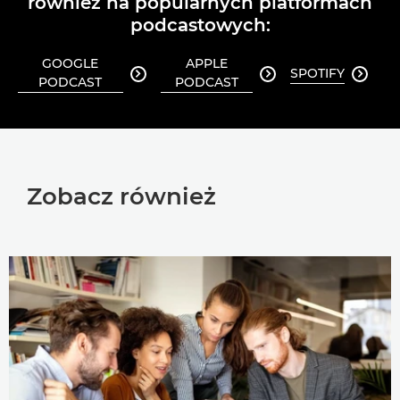
również na popularnych platformach
podcastowych:
GOOGLE
APPLE
SPOTIFY



PODCAST
PODCAST
Zobacz również