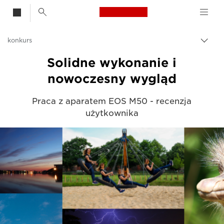
Canon Logo, back t
konkurs
Przeł
ścież
Canon
Solidne wykonanie i
nawi
nowoczesny wygląd
Świat EOS M
Praca z aparatem EOS M50 - recenzja
użytkownika