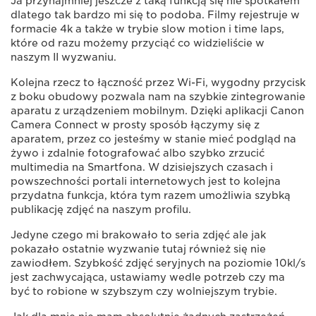
Ja przynajmniej jeszcze z taką funkcją się nie spotkałem
dlatego tak bardzo mi się to podoba. Filmy rejestruje w
formacie 4k a także w trybie slow motion i time laps,
które od razu możemy przyciąć co widzieliście w
naszym II wyzwaniu.
Kolejna rzecz to łączność przez Wi-Fi, wygodny przycisk
z boku obudowy pozwala nam na szybkie zintegrowanie
aparatu z urządzeniem mobilnym. Dzięki aplikacji Canon
Camera Connect w prosty sposób łączymy się z
aparatem, przez co jesteśmy w stanie mieć podgląd na
żywo i zdalnie fotografować albo szybko zrzucić
multimedia na Smartfona. W dzisiejszych czasach i
powszechności portali internetowych jest to kolejna
przydatna funkcja, która tym razem umożliwia szybką
publikację zdjęć na naszym profilu.
Jedyne czego mi brakowało to seria zdjęć ale jak
pokazało ostatnie wyzwanie tutaj również się nie
zawiodłem. Szybkość zdjęć seryjnych na poziomie 10kl/s
jest zachwycająca, ustawiamy wedle potrzeb czy ma
być to robione w szybszym czy wolniejszym trybie.