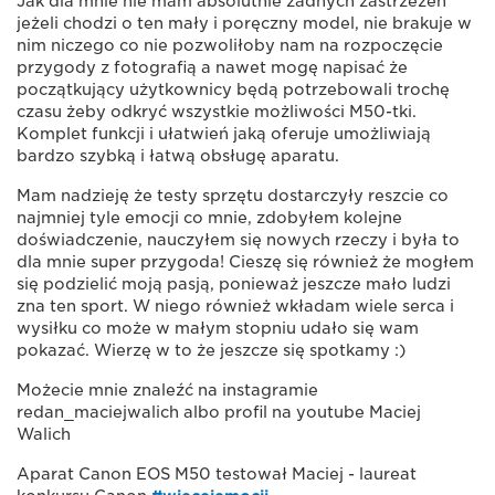
Jak dla mnie nie mam absolutnie żadnych zastrzeżeń
jeżeli chodzi o ten mały i poręczny model, nie brakuje w
nim niczego co nie pozwoliłoby nam na rozpoczęcie
przygody z fotografią a nawet mogę napisać że
początkujący użytkownicy będą potrzebowali trochę
czasu żeby odkryć wszystkie możliwości M50-tki.
Komplet funkcji i ułatwień jaką oferuje umożliwiają
bardzo szybką i łatwą obsługę aparatu.
Mam nadzieję że testy sprzętu dostarczyły reszcie co
najmniej tyle emocji co mnie, zdobyłem kolejne
doświadczenie, nauczyłem się nowych rzeczy i była to
dla mnie super przygoda! Cieszę się również że mogłem
się podzielić moją pasją, ponieważ jeszcze mało ludzi
zna ten sport. W niego również wkładam wiele serca i
wysiłku co może w małym stopniu udało się wam
pokazać. Wierzę w to że jeszcze się spotkamy :)
Możecie mnie znaleźć na instagramie
redan_maciejwalich albo profil na youtube Maciej
Walich
Aparat Canon EOS M50 testował Maciej - laureat