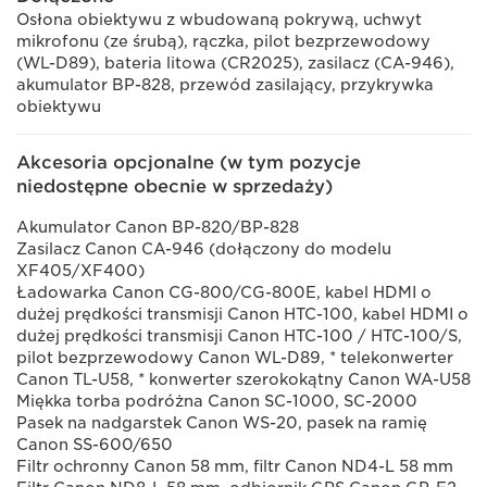
Osłona obiektywu z wbudowaną pokrywą, uchwyt
mikrofonu (ze śrubą), rączka, pilot bezprzewodowy
(WL-D89), bateria litowa (CR2025), zasilacz (CA-946),
akumulator BP-828, przewód zasilający, przykrywka
obiektywu
Akcesoria opcjonalne (w tym pozycje
niedostępne obecnie w sprzedaży)
Akumulator Canon BP-820/BP-828
Zasilacz Canon CA-946 (dołączony do modelu
XF405/XF400)
Ładowarka Canon CG-800/CG-800E, kabel HDMI o
dużej prędkości transmisji Canon HTC-100, kabel HDMI o
dużej prędkości transmisji Canon HTC-100 / HTC-100/S,
pilot bezprzewodowy Canon WL-D89, * telekonwerter
Canon TL-U58, * konwerter szerokokątny Canon WA-U58
Miękka torba podróżna Canon SC-1000, SC-2000
Pasek na nadgarstek Canon WS-20, pasek na ramię
Canon SS-600/650
Filtr ochronny Canon 58 mm, filtr Canon ND4-L 58 mm