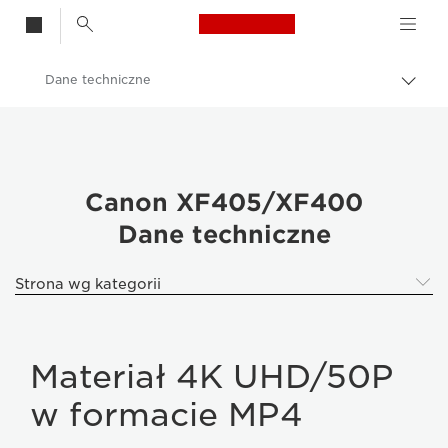
Canon Logo, back t
Dane techniczne
Przeł
ścież
Canon
nawi
Kamery i wideokamery
Canon XF405/XF400
Canon XF405/XF400
Dane techniczne
Strona wg kategorii
Materiał 4K UHD/50P
w formacie MP4