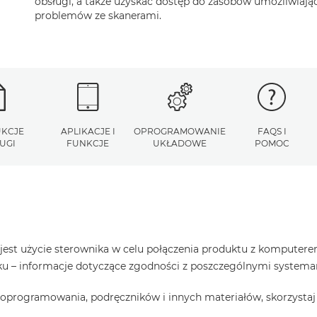
obsługi, a także uzyskać dostęp do zasobów umożliwiaj
problemów ze skanerami.
UKCJE
APLIKACJE I
OPROGRAMOWANIE
FAQS I
UGI
FUNKCJE
UKŁADOWE
POMOC
est użycie sterownika w celu połączenia produktu z komputerem
raku – informacje dotyczące zgodności z poszczególnymi system
oprogramowania, podręczników i innych materiałów, skorzystaj 