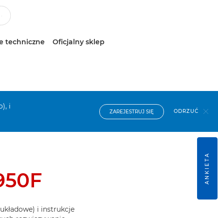
e techniczne
Oficjalny sklep
), i
ODRZUĆ
ZAREJESTRUJ SIĘ
ANKIETA
950F
układowe) i instrukcje