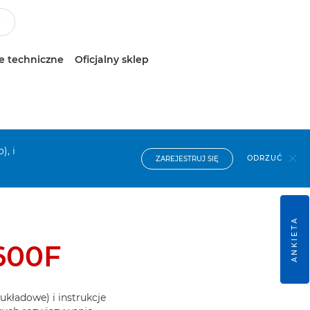
e techniczne
Oficjalny sklep
), i
ODRZUĆ
ZAREJESTRUJ SIĘ
ANKIETA
600F
układowe) i instrukcje