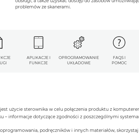
obsługi, a także uzyskać dostęp do zasobów umożliwiaj
problemów ze skanerami.
UKCJE
APLIKACJE I
OPROGRAMOWANIE
FAQS I
UGI
FUNKCJE
UKŁADOWE
POMOC
est użycie sterownika w celu połączenia produktu z komputerem
raku – informacje dotyczące zgodności z poszczególnymi system
oprogramowania, podręczników i innych materiałów, skorzystaj 