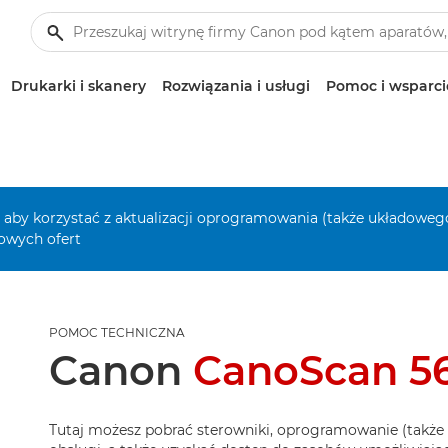
Drukarki i skanery
Rozwiązania i usługi
Pomoc i wsparci
, aby korzystać z aktualizacji oprogramowania (także układowego
owych ofert
POMOC TECHNICZNA
Canon
CanoScan 5
Tutaj możesz pobrać sterowniki, oprogramowanie (także 