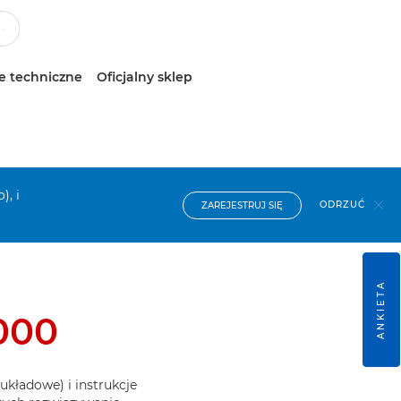
e techniczne
Oficjalny sklep
), i
ODRZUĆ
ZAREJESTRUJ SIĘ
ANKIETA
000
układowe) i instrukcje