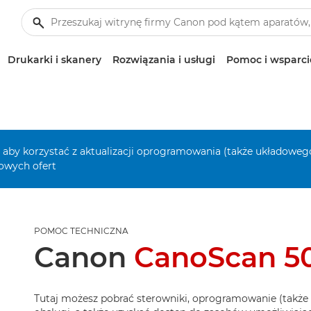
Drukarki i skanery
Rozwiązania i usługi
Pomoc i wsparci
, aby korzystać z aktualizacji oprogramowania (także układowego
owych ofert
POMOC TECHNICZNA
Canon
CanoScan 5
Tutaj możesz pobrać sterowniki, oprogramowanie (także 