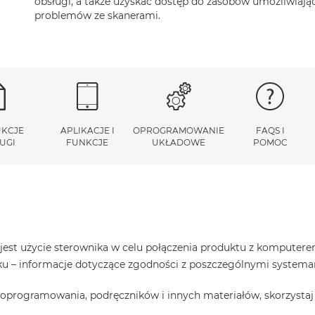
obsługi, a także uzyskać dostęp do zasobów umożliwiaj
problemów ze skanerami.
UKCJE
APLIKACJE I
OPROGRAMOWANIE
FAQS I
UGI
FUNKCJE
UKŁADOWE
POMOC
est użycie sterownika w celu połączenia produktu z komputerem
raku – informacje dotyczące zgodności z poszczególnymi system
oprogramowania, podręczników i innych materiałów, skorzystaj 