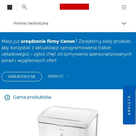
Canon Logo, back to
Pomoc techniczna
Przeł
Canon
Masz już
urządzenie firmy Canon
? Zarejestruj swój produkt,
aby korzystać z aktualizacji oprogramowania (także
układowego), i zgłoś chęć otrzymywania spersonalizowanych
porad i wyjątkowych ofert
ODRZUĆ
ZAREJESTRUJ SIĘ
Gama produktów
ANKIETA
