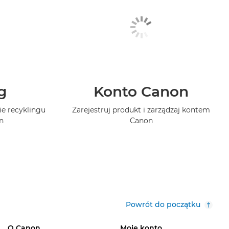
g
Konto Canon
ie recyklingu
Zarejestruj produkt i zarządzaj kontem
n
Canon
Powrót do początku
O Canon
Moje konto