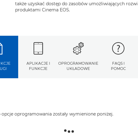
także uzyskać dostęp do zasobów umożliwiających rozw
produktami Cinema EOS.
UKCJE
APLIKACJE I
OPROGRAMOWANIE
FAQS I
UGI
FUNKCJE
UKŁADOWE
POMOC
ub opcje oprogramowania zostały wymienione poniżej.