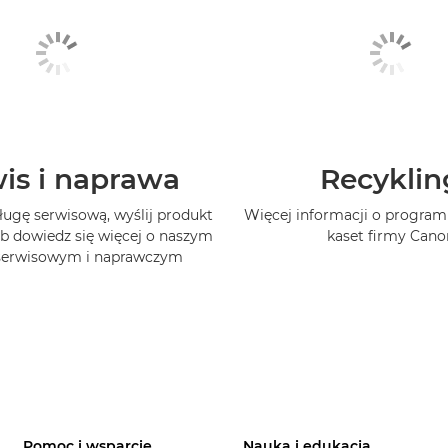
is i naprawa
Recyklin
ługę serwisową, wyślij produkt
Więcej informacji o program
b dowiedz się więcej o naszym
kaset firmy Cano
 serwisowym i naprawczym
Pomoc i wsparcie
Nauka i edukacja