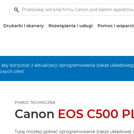
Drukarki i skanery
Rozwiązania i usługi
Pomoc i wsparci
, aby korzystać z aktualizacji oprogramowania (także układowego
owych ofert
POMOC TECHNICZNA
Canon
EOS C500 P
Tutaj możesz pobrać oprogramowanie (także układowe) i i