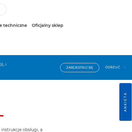
e techniczne
Oficjalny sklep
), i
ODRZUĆ
ZAREJESTRUJ SIĘ
ANKIETA
L
nstrukcje obsługi, a