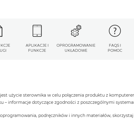
UKCJE
APLIKACJE I
OPROGRAMOWANIE
FAQS I
UGI
FUNKCJE
UKŁADOWE
POMOC
est użycie sterownika w celu połączenia produktu z komputerem
raku – informacje dotyczące zgodności z poszczególnymi system
oprogramowania, podręczników i innych materiałów, skorzystaj 