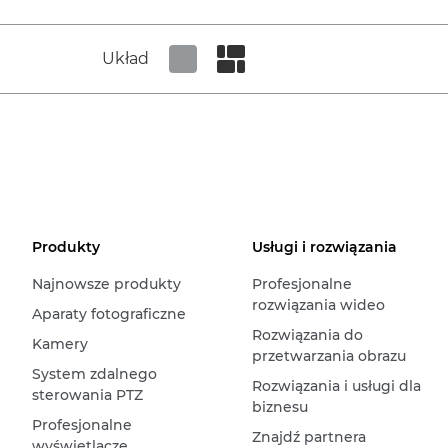
Układ
Set tiled view
Set masonry view
Produkty
Usługi i rozwiązania
Najnowsze produkty
Profesjonalne
rozwiązania wideo
Aparaty fotograficzne
Rozwiązania do
Kamery
przetwarzania obrazu
System zdalnego
Rozwiązania i usługi dla
sterowania PTZ
biznesu
Profesjonalne
Znajdź partnera
wyświetlacze