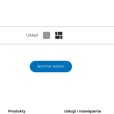
Układ
Set tiled view
Set masonry view
WCZYTAJ WIĘCEJ
Produkty
Usługi i rozwiązania