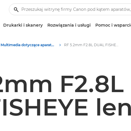
Drukarki i skanery
Rozwiązania i usługi
Pomoc i wsparci
Multimedia dotyczące aparatów i akcesoriów – centrum prasowe firmy Canon
RF 5.2mm F2.8L DUAL FISHEYE lens
.2mm F2.8L
ISHEYE le