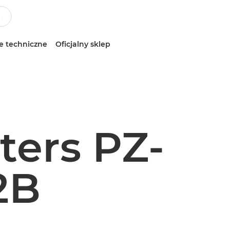
e techniczne
Oficjalny sklep
ers PZ-
2B