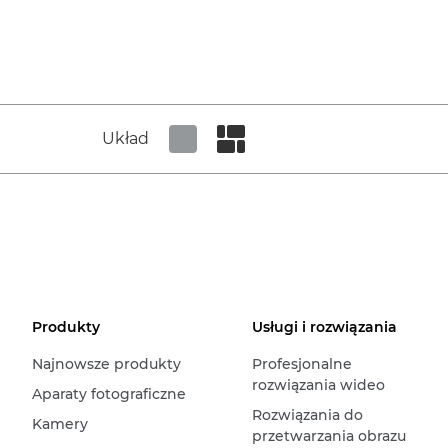
Układ
Set tiled view
Set masonry view
Produkty
Usługi i rozwiązania
Najnowsze produkty
Profesjonalne
rozwiązania wideo
Aparaty fotograficzne
Rozwiązania do
Kamery
przetwarzania obrazu