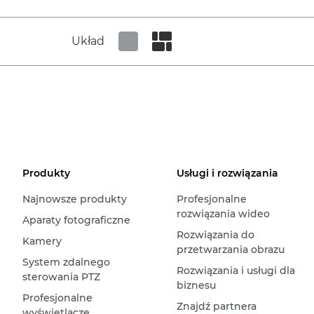
Układ
Set tiled view
Set masonry view
Produkty
Usługi i rozwiązania
Najnowsze produkty
Profesjonalne
rozwiązania wideo
Aparaty fotograficzne
Rozwiązania do
Kamery
przetwarzania obrazu
System zdalnego
Rozwiązania i usługi dla
sterowania PTZ
biznesu
Profesjonalne
Znajdź partnera
wyświetlacze