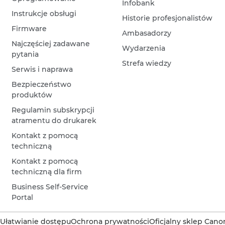
Infobank
Instrukcje obsługi
Historie profesjonalistów
Firmware
Ambasadorzy
Najczęściej zadawane
Wydarzenia
pytania
Strefa wiedzy
Serwis i naprawa
Bezpieczeństwo
produktów
Regulamin subskrypcji
atramentu do drukarek
Kontakt z pomocą
techniczną
Kontakt z pomocą
techniczną dla firm
Business Self-Service
Portal
Ułatwianie dostępu
Ochrona prywatności
Oficjalny sklep Cano