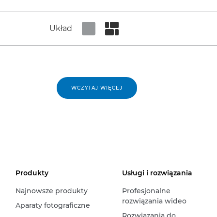
Układ
Set tiled view
Set masonry view
WCZYTAJ WIĘCEJ
Produkty
Usługi i rozwiązania
Najnowsze produkty
Profesjonalne
rozwiązania wideo
Aparaty fotograficzne
Rozwiązania do