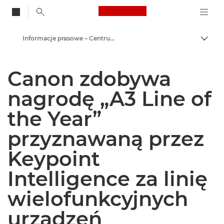
Canon Logo, back to
Informacje prasowe – Centrum Prasowe Canon
Przeł
Canon
Canon zdobywa
Centrum prasowe
nagrodę „A3 Line of
the Year”
przyznawaną przez
Keypoint
Intelligence za linię
wielofunkcyjnych
urządzeń