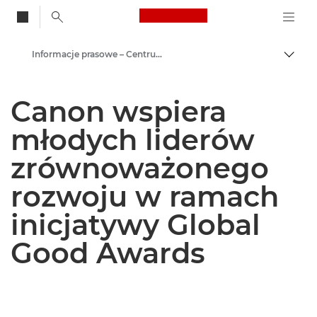
Canon Logo, back to
Informacje prasowe – Centrum Prasowe Canon
Przeł
Canon
Canon wspiera
Centrum prasowe
młodych liderów
zrównoważonego
rozwoju w ramach
inicjatywy Global
Good Awards