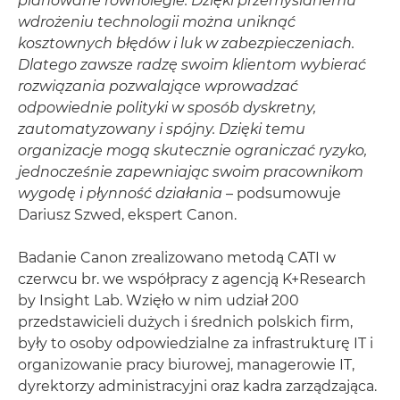
planowane równolegle. Dzięki przemyślanemu
wdrożeniu technologii można uniknąć
kosztownych błędów i luk w zabezpieczeniach.
Dlatego zawsze radzę swoim klientom wybierać
rozwiązania pozwalające wprowadzać
odpowiednie polityki w sposób dyskretny,
zautomatyzowany i spójny. Dzięki temu
organizacje mogą skutecznie ograniczać ryzyko,
jednocześnie zapewniając swoim pracownikom
wygodę i płynność działania
– podsumowuje
Dariusz Szwed, ekspert Canon.
Badanie Canon zrealizowano metodą CATI w
czerwcu br. we współpracy z agencją K+Research
by Insight Lab. Wzięło w nim udział 200
przedstawicieli dużych i średnich polskich firm,
były to osoby odpowiedzialne za infrastrukturę IT i
organizowanie pracy biurowej, managerowie IT,
dyrektorzy administracyjni oraz kadra zarządzająca.