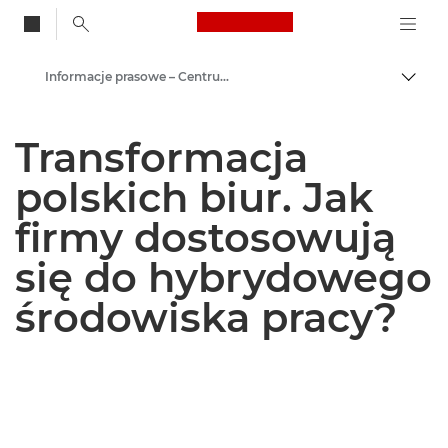
Canon Logo, back to
Informacje prasowe – Centrum Prasowe Canon
Przeł
Canon
Transformacja
Centrum prasowe
polskich biur. Jak
firmy dostosowują
się do hybrydowego
środowiska pracy?