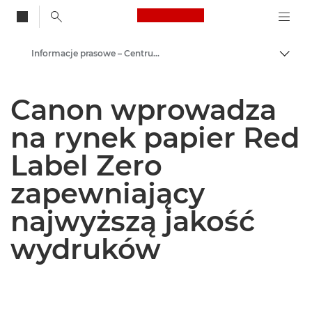
Canon Logo, back to
Informacje prasowe – Centrum Prasowe Canon
Przeł
Canon
Canon wprowadza
Centrum prasowe
na rynek papier Red
Label Zero
zapewniający
najwyższą jakość
wydruków