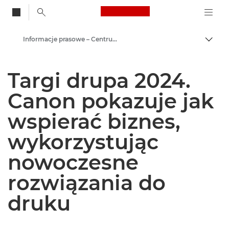
Canon Logo, back to
Informacje prasowe – Centrum Prasowe Canon
Przeł
Canon
Targi drupa 2024.
Centrum prasowe
Canon pokazuje jak
wspierać biznes,
wykorzystując
nowoczesne
rozwiązania do
druku