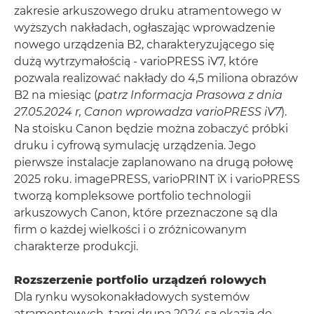
zakresie arkuszowego druku atramentowego w
wyższych nakładach, ogłaszając wprowadzenie
nowego urządzenia B2, charakteryzującego się
dużą wytrzymałością - varioPRESS iV7, które
pozwala realizować nakłady do 4,5 miliona obrazów
B2 na miesiąc (
patrz Informacja Prasowa z dnia
27.05.2024 r, Canon wprowadza varioPRESS iV7
).
Na stoisku Canon będzie można zobaczyć próbki
druku i cyfrową symulację urządzenia. Jego
pierwsze instalacje zaplanowano na drugą połowę
2025 roku. imagePRESS, varioPRINT iX i varioPRESS
tworzą kompleksowe portfolio technologii
arkuszowych Canon, które przeznaczone są dla
firm o każdej wielkości i o zróżnicowanym
charakterze produkcji.
Rozszerzenie portfolio urządzeń rolowych
Dla rynku wysokonakładowych systemów
atramentowych, targi drupa 2024 są okazją do