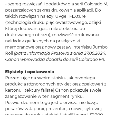
- szereg rozwiązań i dodatków dla serii Colorado M,
poszerzających zakres drukowania aplikacji. Do
takich rozwiązań należy: UVgel, FLXture
(technologia druku pięciowarstwowego, dzięki
której dodawana jest mikrotekstura do
drukowanego obrazu), możliwość drukowania
nakładek graficznych na przełączniki
membranowe oraz nowy zestaw interfejsu Jumbo
Roll
(patrz Informacja Prasowa z dnia 27.05.2024.
Canon wprowadza dodatki do serii Colorado M
).
Etykiety i opakowania
Prezentując na swoim stoisku jak przebiega
produkcja różnorodnych etykiet oraz opakowań z
kartonu i tektury falistej Canon pokazuje swoje
zaangażowanie w ten segment rynku.
Potwierdzeniem tego jest pierwsza, nie licząc
pokazów w Japonii, prezentacja nowej cyfrowej
maszyny do druku etykiet LabelStream LS2000,