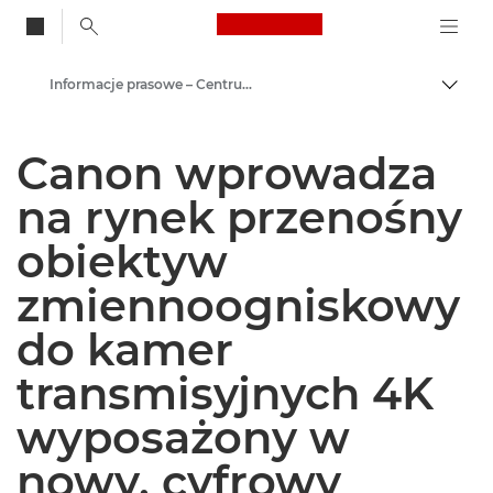
Canon Logo, back to
Informacje prasowe – Centrum Prasowe Canon
Przeł
Canon
Canon wprowadza
Centrum prasowe
na rynek przenośny
obiektyw
zmiennoogniskowy
do kamer
transmisyjnych 4K
wyposażony w
nowy, cyfrowy