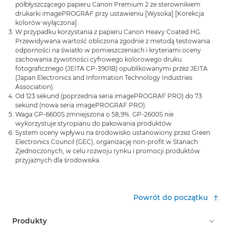
półbłyszczącego papieru Canon Premium 2 ze sterownikiem
drukarki imagePROGRAF przy ustawieniu [Wysoka] [Korekcja
kolorów wyłączona].
W przypadku korzystania z papieru Canon Heavy Coated HG.
Przewidywana wartość obliczona zgodnie z metodą testowania
odporności na światło w pomieszczeniach i kryteriami oceny
zachowania żywotności cyfrowego kolorowego druku
fotograficznego (JEITA CP-3901B) opublikowanymi przez JEITA
(Japan Electronics and Information Technology Industries
Association).
Od 123 sekund (poprzednia seria imagePROGRAF PRO) do 73
sekund (nowa seria imagePROGRAF PRO).
Waga GP-6600S zmniejszona o 58,9%. GP-2600S nie
wykorzystuje styropianu do pakowania produktów.
System oceny wpływu na środowisko ustanowiony przez Green
Electronics Council (GEC), organizację non-profit w Stanach
Zjednoczonych, w celu rozwoju rynku i promocji produktów
przyjaznych dla środowiska.
Powrót do początku
Produkty