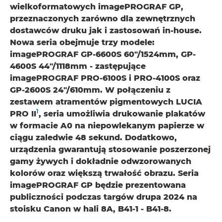
wielkoformatowych imagePROGRAF GP,
przeznaczonych zarówno dla zewnętrznych
dostawców druku jak i zastosowań in-house.
Nowa seria obejmuje trzy modele:
imagePROGRAF GP-6600S 60"/1524mm, GP-
4600S 44"/1118mm - zastępujące
imagePROGRAF PRO-6100S i PRO-4100S oraz
GP-2600S 24"/610mm. W połączeniu z
zestawem atramentów pigmentowych LUCIA
1
PRO II
, seria umożliwia drukowanie plakatów
w formacie A0 na niepowlekanym papierze w
ciągu zaledwie 48 sekund. Dodatkowo,
urządzenia gwarantują stosowanie poszerzonej
gamy żywych i dokładnie odwzorowanych
kolorów oraz większą trwałość obrazu. Seria
imagePROGRAF GP będzie prezentowana
publiczności podczas targów drupa 2024 na
stoisku Canon w hali 8A, B41-1 - B41-8.