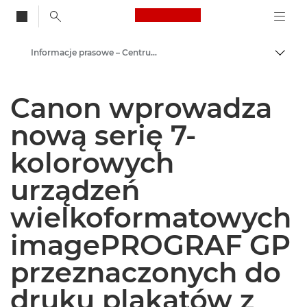
Canon Logo, back to
Informacje prasowe – Centrum Prasowe Canon
Przeł
Canon
Canon wprowadza
Centrum prasowe
nową serię 7-
kolorowych
urządzeń
wielkoformatowych
imagePROGRAF GP
przeznaczonych do
druku plakatów z