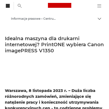
Canon Logo, back to
Informacje prasowe – Centrum Prasowe Canon
Przeł
Canon
Centrum prasowe
Idealna maszyna dla drukarni
internetowej? PrintONE wybiera Canon
imagePRESS V1350
Warszawa, 8 listopada 2023 r. – Duża liczba
różnorodnych zamówień, zmieniające się
natężenie pracy i konieczność utrzymywania
konkurencyjnych cen - to codzienne problemy,